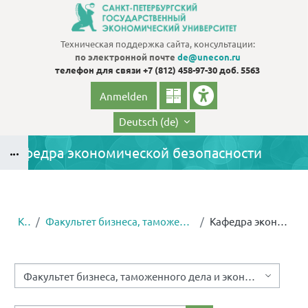
Zum Hauptinhalt
Техническая поддержка сайта, консультации:
по электронной почте
de@unecon.ru
телефон для связи
+7 (812) 458-97-30 доб. 5563
Anmelden
Deutsch ‎(de)‎
Кафедра экономической безопасности
Blöcke
B
Kurse
Факультет бизнеса, таможенного дела и экономической безопасности
Кафедра экономической безопасности
Blöcke
Kursbereiche