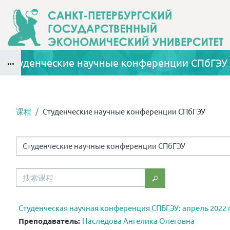
跳到主要内容
Студенческие научные конференции СПбГЭУ
版块
课程
Студенческие научные конференции СПбГЭУ
版块
课程类别
搜索课程
搜索课程
Студенческая научная конференция СПБГЭУ: апрель 2022 г
Преподаватель:
Наследова Ангелика Олеговна