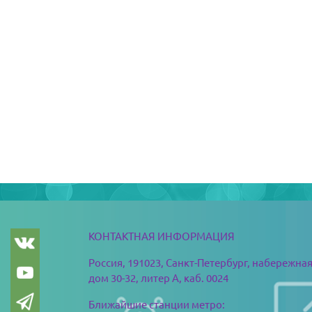
版块
版块
КОНТАКТНАЯ ИНФОРМАЦИЯ
Россия, 191023, Санкт-Петербург,
набережная
дом 30-32, литер А, каб. 0024
Ближайшие станции метро: