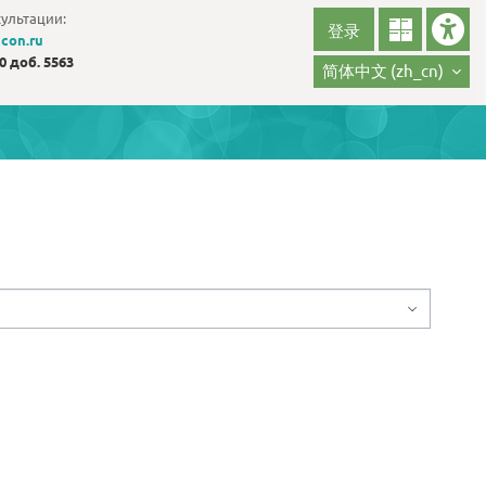
ультации:
登录
con.ru
30 доб. 5563
简体中文 ‎(zh_cn)‎