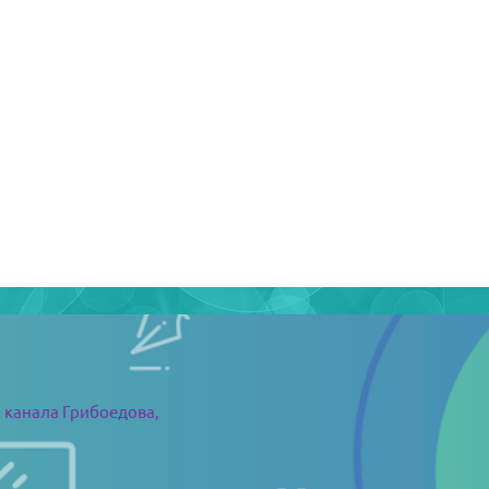
 канала Грибоедова,