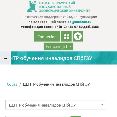
Passer au contenu principal
Техническая поддержка сайта, консультации:
по электронной почте
de@unecon.ru
телефон для связи
+7 (812) 458-97-30 доб. 5563
Connexion
Français ‎(fr)‎
ЦЕНТР обучения инвалидов СПбГЭУ
Blocs
B
Cours
ЦЕНТР обучения инвалидов СПбГЭУ
Blocs
Catégories de cours