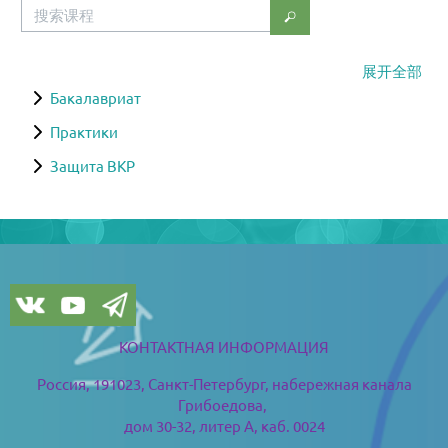
搜索课程
搜索课程
展开全部
Бакалавриат
Практики
Защита ВКР
版块
版块
КОНТАКТНАЯ ИНФОРМАЦИЯ
Россия, 191023, Санкт-Петербург,
набережная канала
Грибоедова,
дом 30-32, литер А, каб. 0024