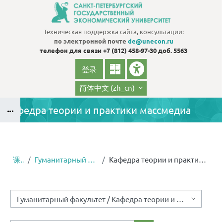
跳到主要内容
Техническая поддержка сайта, консультации:
по электронной почте
de@unecon.ru
телефон для связи
+7 (812) 458-97-30 доб. 5563
登录
简体中文 ‎(zh_cn)‎
Кафедра теории и практики массмедиа
版块
课程
Гуманитарный факультет
Кафедра теории и практики массмедиа
版块
课程类别