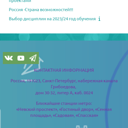
проектами
Россия -Страна возможностей!!!
Выбор дисциплин на 2023/24 год обучения
ブロック
ブロック
КОНТАКТНАЯ ИНФОРМАЦИЯ
Россия, 191023, Санкт-Петербург,
набережная канала
Грибоедова,
дом 30-32, литер А, каб. 0024
Ближайшие станции метро:
«Невский проспект», «Гостиный двор», «Сенная
площадь», «Садовая», «Спасская»