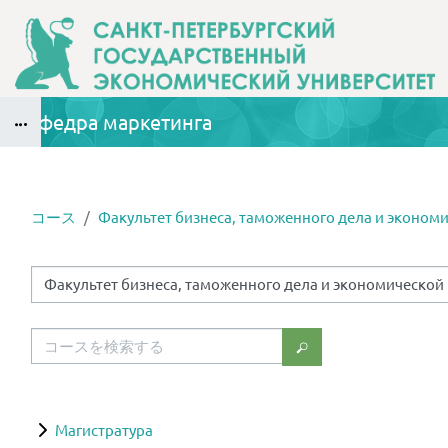
メインコンテンツへスキップする
Кафедра маркетинга
ブロック
コース
Факультет бизнеса, таможенного дела и эконом
ブロック
コースカテゴリ
コースを検索する
コースを検索する
Магистратура