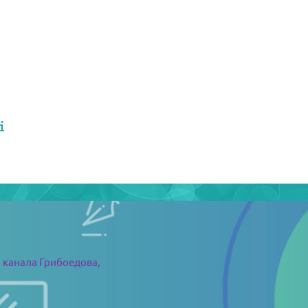
 канала Грибоедова,