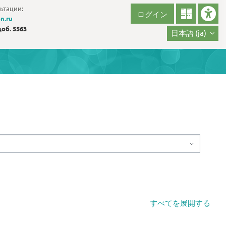
ьтации:
ログイン
n.ru
доб. 5563
日本語 ‎(ja)‎
すべてを展開する