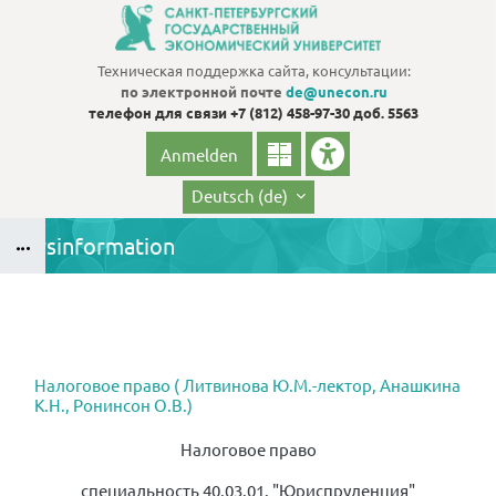
Zum Hauptinhalt
Техническая поддержка сайта, консультации:
по электронной почте
de@unecon.ru
телефон для связи
+7 (812) 458-97-30 доб. 5563
Anmelden
Deutsch ‎(de)‎
Kursinformation
Blöcke
B
Blöcke
Налоговое право ( Литвинова Ю.М.-лектор, Анашкина
К.Н., Ронинсон О.В.)
Налоговое право
специальность 40.03.01. "Юриспруденция"