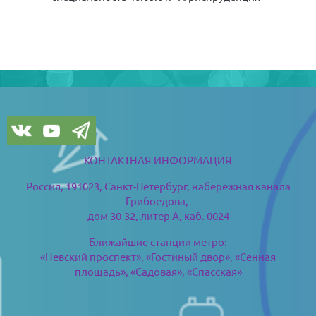
Blöcke
Blöcke
КОНТАКТНАЯ ИНФОРМАЦИЯ
Россия, 191023, Санкт-Петербург,
набережная канала
Грибоедова,
дом 30-32, литер А, каб. 0024
Ближайшие станции метро:
«Невский проспект», «Гостиный двор», «Сенная
площадь», «Садовая», «Спасская»