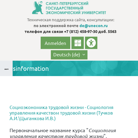
Zum Hauptinhalt
Техническая поддержка сайта, консультации:
по электронной почте
de@unecon.ru
телефон для связи
+7 (812) 458-97-30 доб. 5563
Anmelden
Deutsch ‎(de)‎
Kursinformation
Blöcke
B
Blöcke
Социоэкономика трудовой жизни - Социология
управления качеством трудовой жизни (Тучков
А.И.\Цыганкова И.В.)
Первоначальное название курса
"
Социология
управления качеством трудовой жизни
"
.