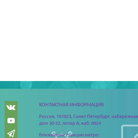
版块
版块
КОНТАКТНАЯ ИНФОРМАЦИЯ
Россия, 191023, Санкт-Петербург,
набережная
дом 30-32, литер А, каб. 0024
Ближайшие станции метро: