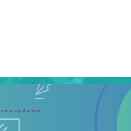
 канала Грибоедова,