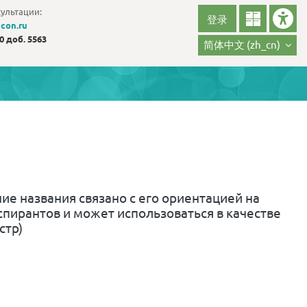
ультации:
登录
con.ru
30 доб. 5563
简体中文 ‎(zh_cn)‎
ие названия связано с его ориентацией на
пирантов и может использоваться в качестве
стр)