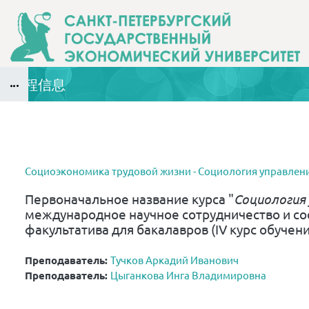
跳到主要内容
课程信息
版块
版块
Социоэкономика трудовой жизни - Социология управления
Первоначальное название курса
"
Социология
международное научное сотрудничество и со
факультатива для бакалавров (IV курс обучения
Преподаватель:
Тучков Аркадий Иванович
Преподаватель:
Цыганкова Инга Владимировна