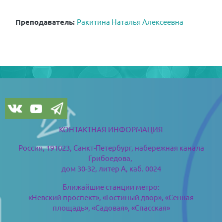
Преподаватель:
Ракитина Наталья Алексеевна
Blöcke
Blöcke
КОНТАКТНАЯ ИНФОРМАЦИЯ
Россия, 191023, Санкт-Петербург,
набережная канала
Грибоедова,
дом 30-32, литер А, каб. 0024
Ближайшие станции метро:
«Невский проспект», «Гостиный двор», «Сенная
площадь», «Садовая», «Спасская»