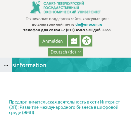
Zum Hauptinhalt
Техническая поддержка сайта, консультации:
по электронной почте
de@unecon.ru
телефон для связи
+7 (812) 458-97-30 доб. 5563
Anmelden
Deutsch ‎(de)‎
Kursinformation
Blöcke
B
Blöcke
Предпринимательская деятельность в сети Интернет
(ЭП); Развитие международного бизнеса в цифровой
среде (ЭМП)