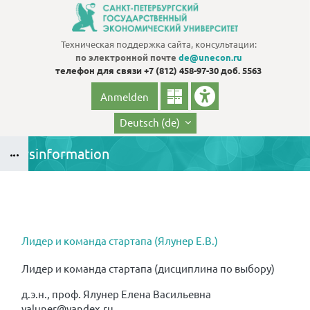
Zum Hauptinhalt
Техническая поддержка сайта, консультации:
по электронной почте
de@unecon.ru
телефон для связи
+7 (812) 458-97-30 доб. 5563
Anmelden
Deutsch ‎(de)‎
Kursinformation
Blöcke
B
Blöcke
Лидер и команда стартапа (Ялунер Е.В.)
Лидер и команда стартапа (дисциплина по выбору)
д.э.н., проф. Ялунер Елена Васильевна
yaluner@yandex.ru