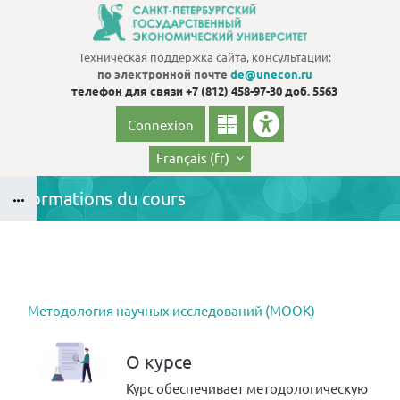
Passer au contenu principal
Техническая поддержка сайта, консультации:
по электронной почте
de@unecon.ru
телефон для связи
+7 (812) 458-97-30 доб. 5563
Connexion
Français ‎(fr)‎
Informations du cours
Blocs
B
Blocs
Методология научных исследований (МООК)
О курсе
Курс обеспечивает методологическую