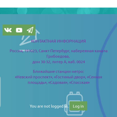
Blocks
Blocks
КОНТАКТНАЯ ИНФОРМАЦИЯ
Россия, 191023, Санкт-Петербург,
набережная канала
Грибоедова,
дом 30-32, литер А, каб. 0024
Ближайшие станции метро:
«Невский проспект», «Гостиный двор», «Сенная
площадь», «Садовая», «Спасская»
You are not logged in.
Log in