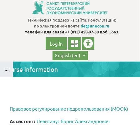
Skip to main content
Техническая поддержка сайта, консультации:
по электронной почте
de@unecon.ru
телефон для связи
+7 (812) 458-97-30 доб. 5563
Log in
English ‎(en)‎
Course information
Blocks
B
Blocks
Правовое регулирование недропользования (МООК)
Ассистент:
Левитанус Борис Александрович