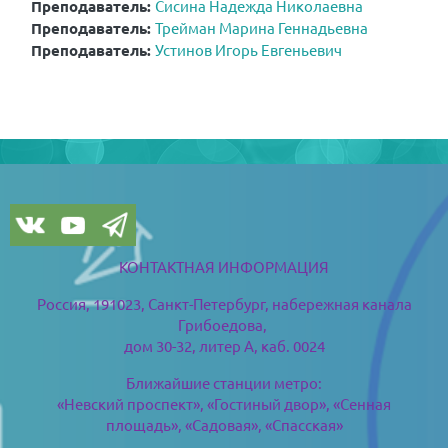
Преподаватель:
Сисина Надежда Николаевна
Преподаватель:
Трейман Марина Геннадьевна
Преподаватель:
Устинов Игорь Евгеньевич
版块
版块
КОНТАКТНАЯ ИНФОРМАЦИЯ
Россия, 191023, Санкт-Петербург,
набережная канала
Грибоедова,
дом 30-32, литер А, каб. 0024
Ближайшие станции метро:
«Невский проспект», «Гостиный двор», «Сенная
площадь», «Садовая», «Спасская»