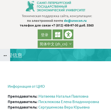
跳到主要内容
Техническая поддержка сайта, консультации:
по электронной почте
de@unecon.ru
телефон для связи
+7 (812) 458-97-30 доб. 5563
登录
简体中文 ‎(zh_cn)‎
课程信息
版块
版块
Информация от ЦИО
Преподаватель:
Матвеева Наталья Павловна
Преподаватель:
Писклюкова Елена Владимировна
Преподаватель:
Сергушенкова Вера Юрьевна