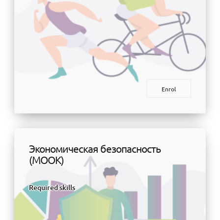
Enrol
Экономическая безопасность
(МООК)
Required skills