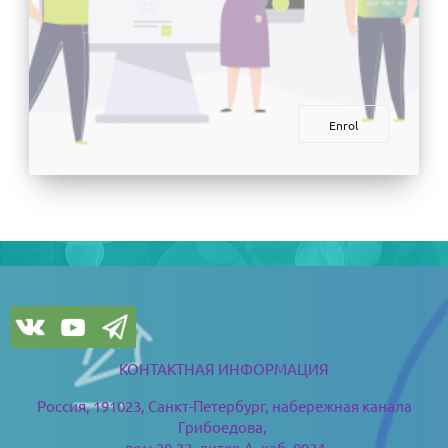
Enrol
ブロック
ブロック
КОНТАКТНАЯ ИНФОРМАЦИЯ
Россия, 191023, Санкт-Петербург,
набережная канала
Грибоедова,
дом 30-32, литер А, каб. 0024