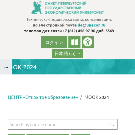
メインコンテンツへスキップする
Техническая поддержка сайта, консультации:
по электронной почте
de@unecon.ru
телефон для связи
+7 (812) 458-97-30 доб. 5563
ログイン
日本語 ‎(ja)‎
МООК 2024
ブロック
ЦЕНТР «Открытое образование»
МООК 2024
ブロック