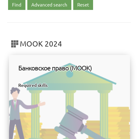
Advanced search
МООК 2024
Банковское право (МООК)
Required skills