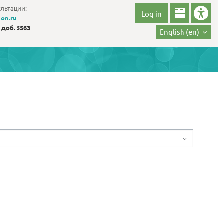
ультации:
Log in
on.ru
0 доб. 5563
English ‎(en)‎
B