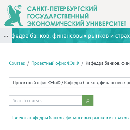
Skip to main content
Кафедра банков, финансовых рынков и стра
Blocks
Courses
Проектный офис ФЭиФ
Кафедра банков, фин
Blocks
Course categories
Search courses
Search courses
Проекты кафедры банков, финансовых рынков и страхов
Blocks