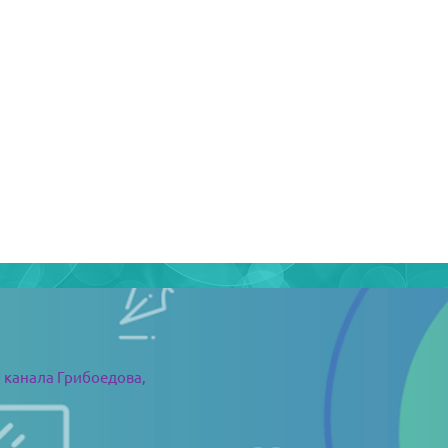
 канала Грибоедова,