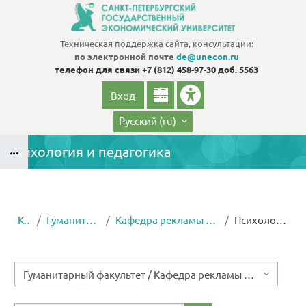
Перейти к основному содержанию
Техническая поддержка сайта, консультации:
по электронной почте
de@unecon.ru
телефон для связи
+7 (812) 458-97-30 доб. 5563
Вход
Русский ‎(ru)‎
Психология и педагогика
Блоки
Курсы
Гуманитарный факультет
Кафедра рекламы и связей с общественностью
Психология и педагогика
Блоки
Категории курсов