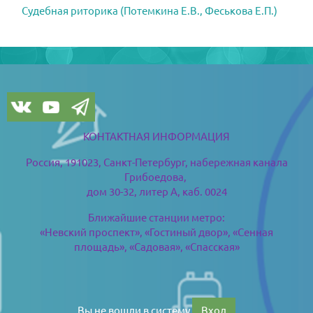
Судебная риторика (Потемкина Е.В., Феськова Е.П.)
Блоки
Блоки
КОНТАКТНАЯ ИНФОРМАЦИЯ
Россия, 191023, Санкт-Петербург,
набережная канала
Грибоедова,
дом 30-32, литер А, каб. 0024
Ближайшие станции метро:
«Невский проспект», «Гостиный двор», «Сенная
площадь», «Садовая», «Спасская»
Вы не вошли в систему
Вход