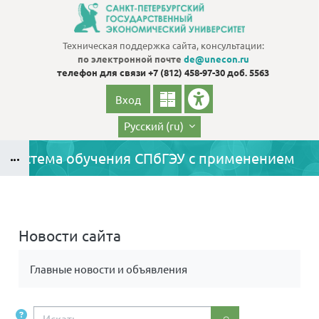
Перейти к основному содержанию
Техническая поддержка сайта, консультации:
по электронной почте
de@unecon.ru
телефон для связи
+7 (812) 458-97-30 доб. 5563
Вход
Русский ‎(ru)‎
Система обучения СПбГЭУ с применением
Блоки
дистанционных технологий
Блоки
Новости сайта
Требуемые условия завершения
Главные новости и объявления
Искать